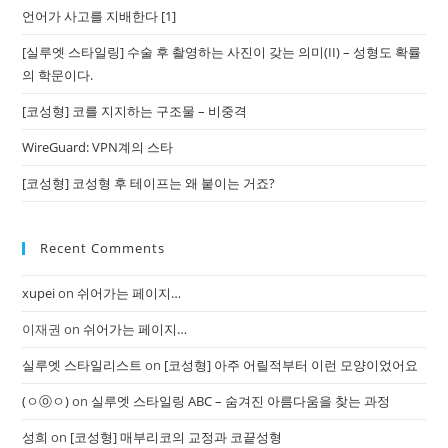
언어가 사고를 지배한다 [1]
[실루엣 스타일링] 수술 후 촬영하는 사진이 갖는 의미(II) – 성형도 확률
의 학문이다.
[코성형] 코를 지지하는 구조물 – 비중격
WireGuard: VPN계의 스타
[코성형] 코성형 후 테이프는 왜 붙이는 거죠?
Recent Comments
xupei
on
쉬어가는 페이지…
이재권
on
쉬어가는 페이지…
실루엣 스타일리스트
on
[코성형] 아주 어릴적부터 이런 모양이었어요
(ㅇⓞㅇ)
on
실루엣 스타일링 ABC – 숨겨진 아름다움을 찾는 과정
성희
on
[코성형] 매부리코의 교정과 코끝성형