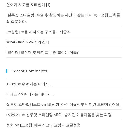
언어가 사고를 지배한다 [1]
[실루엣 스타일링] 수술 후 촬영하는 사진이 갖는 의미(II) – 성형도 확률
의 학문이다.
[코성형] 코를 지지하는 구조물 – 비중격
WireGuard: VPN계의 스타
[코성형] 코성형 후 테이프는 왜 붙이는 거죠?
Recent Comments
xupei
on
쉬어가는 페이지…
이재권
on
쉬어가는 페이지…
실루엣 스타일리스트
on
[코성형] 아주 어릴적부터 이런 모양이었어요
(ㅇⓞㅇ)
on
실루엣 스타일링 ABC – 숨겨진 아름다움을 찾는 과정
성희
on
[코성형] 매부리코의 교정과 코끝성형