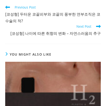
Read
Previous Post
more
[코성형] 두터운 코끝피부와 코끝의 풍부한 연부조직은 코
articles
수술의 적?
Next Post
[코성형] 나이에 따른 취향의 변화 – 자연스러움의 추구
YOU MIGHT ALSO LIKE