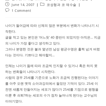
author:
Post
Post
June 14, 2007
코성형과 코 재수술
published:
category:
Post
1 Comment
comments:
나이가 들어감에 따라 신체의 많은 부분에서 변화가 나타나기 시
작한다.
글을 적고 있는 본인은 ‘어느듯’ 40 중반이 되었지만 아직은… 지금
의 나이가 가장 좋다고 생각하고 있다.
그러나 분명한 것은 불과 몇년전 남성 평균수명은 훌쩍 넘겨 버렸
다는 것이다. 기쁘다고 해야할지…
인체는 나이가 듦에 따라 조금씩 인지할 수 있거나 혹은 하지 못
하는 변화들이 나타나기 시작한다.
사람의 경우 25세를 기준으로 노화가 조금씩 진행된다는 이야기
를 아주 오랜 옛적 소아과강의에서 들었던 기억이 있다. 25세 이
전엔 새롭게 만들어지는 세포가 많다가 25세를 기점으로 평형을
이룬 후 쇠퇴?하는 세포의 수가 점차 늘어나게 된다는 교수님의
이야기였다.