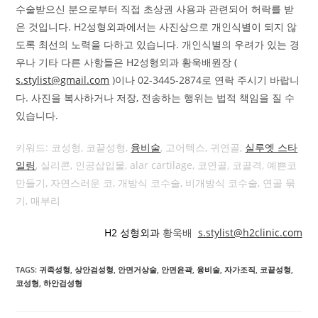
수술받으신 분으로부터 직접 초상권 사용과 관련되어 허락를 받
은 것입니다. H2성형외과에서는 사진상으로 개인식별이 되지 않
도록 최선의 노력을 다하고 있습니다. 개인식별의 우려가 있는 경
우나 기타 다른 사항들은 H2성형외과 황욱배원장 (
s.stylist@gmail.com
)이나 02-3445-2874로 연락 주시기 바랍니
다. 사진을 복사하거나 저장, 전송하는 행위는 법적 책임을 질 수
있습니다.
키워드: 코성형, 코끝성형,
융비술
, 고어텍스, 귀연골,
실루엣 스타
일링
, 실리콘, 인공삽입물, alar cartilage, 코연골, 코골격, 예쁜코
만들기, 자연스러운 코, 개방식 코수술, 비개방식 코수술, 연골 묶
기, 매부리
H2 성형외과
황욱배
s.stylist@h2clinic.com
TAGS
:
귀족성형
,
상안검성형
,
안면거상술
,
안면윤곽
,
융비술
,
자가조직
,
코끝성형
,
코성형
,
하안검성형