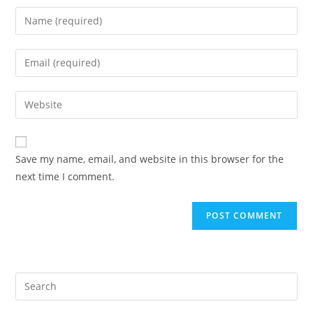
Enter
your
name
Enter
or
your
username
email
Enter
to
address
your
comment
to
website
comment
URL
Save my name, email, and website in this browser for the
(optional)
next time I comment.