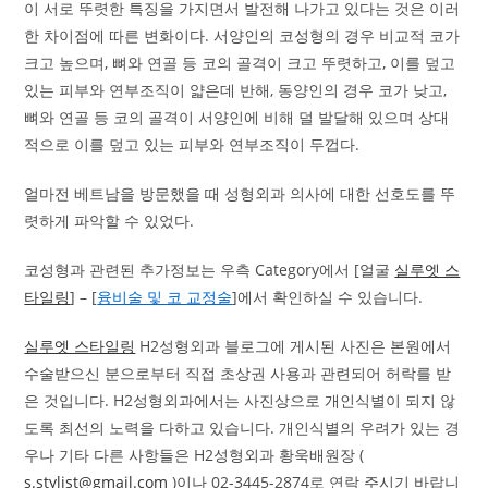
이 서로 뚜렷한 특징을 가지면서 발전해 나가고 있다는 것은 이러
한 차이점에 따른 변화이다. 서양인의 코성형의 경우 비교적 코가
크고 높으며, 뼈와 연골 등 코의 골격이 크고 뚜렷하고, 이를 덮고
있는 피부와 연부조직이 얇은데 반해, 동양인의 경우 코가 낮고,
뼈와 연골 등 코의 골격이 서양인에 비해 덜 발달해 있으며 상대
적으로 이를 덮고 있는 피부와 연부조직이 두껍다.
얼마전 베트남을 방문했을 때 성형외과 의사에 대한 선호도를 뚜
렷하게 파악할 수 있었다.
코성형과 관련된 추가정보는 우측 Category에서 [얼굴
실루엣 스
타일링
] – [
융비술 및 코 교정술
]에서 확인하실 수 있습니다.
실루엣 스타일링
H2성형외과 블로그에 게시된 사진은 본원에서
수술받으신 분으로부터 직접 초상권 사용과 관련되어 허락를 받
은 것입니다. H2성형외과에서는 사진상으로 개인식별이 되지 않
도록 최선의 노력을 다하고 있습니다. 개인식별의 우려가 있는 경
우나 기타 다른 사항들은 H2성형외과 황욱배원장 (
s.stylist@gmail.com
)이나 02-3445-2874로 연락 주시기 바랍니