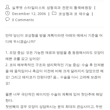
Post
실루엣 스타일리스트 성형외과 전문의 황욱배원장
author:
Post
Post
December 12, 2006
코성형과 코 재수술
published:
category:
Post
0 Comments
comments:
만약 당신이 코성형을 받을 계획이라면 아래의 예에서 기준을 어
디에 두시겠습니까?
1. 모양 중심: 모든 가능한 재료와 방법을 총 동원해서라도 모양이
예쁜 코를 갖고 싶어요!
2. 코의 해부학적인 구조와 생리학적인 기능 중심: 수술 후 만져봤
을 때 움직임이나 촉감이 이전에 비해 크게 달라지지 않았으면 해
요! 그리고 돼지코가 안된다면? 음… 수술을 다시 고려해 보겠어
요!
물론 너무 극단적인 예이지만 수술의 계획에 있어 첫단추에 해당
한다.
첫번째의 경우 모양이 상담하시는 분의 최대의 관심사이고, 두번