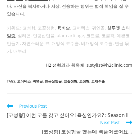
다. 사진을 복사하거나 저장, 전송하는 행위는 법적 책임을 질 수
있습니다.
키워드: 코성형, 코끝성형,
융비술
, 고어텍스, 귀연골,
실루엣 스타
일링
, 실리콘, 인공삽입물, alar cartilage, 코연골, 코골격, 예쁜코
만들기, 자연스러운 코, 개방식 코수술, 비개방식 코수술, 연골 묶
기, 매부리
H2 성형외과
황욱배
s.stylist@h2clinic.com
TAGS
:
고어텍스
,
귀연골
,
인공삽입물
,
코끝성형
,
코성형
,
코재수술
Read
Previous Post
more
[코성형] 이런 코를 갖고 싶어요! 욕심인가요? : Season II
articles
Next Post
[코성형] 코성형을 했는데 삐뚤어졌어요…