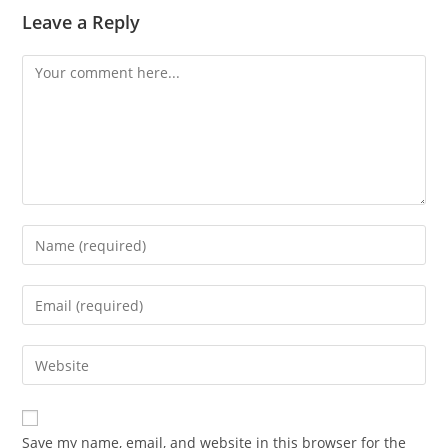
Leave a Reply
Comment
Enter
your
name
Enter
or
your
username
email
Enter
to
address
your
comment
to
website
comment
URL
Save my name, email, and website in this browser for the