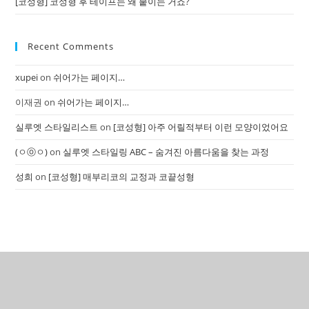
[코성형] 코성형 후 테이프는 왜 붙이는 거죠?
Recent Comments
xupei
on
쉬어가는 페이지…
이재권
on
쉬어가는 페이지…
실루엣 스타일리스트
on
[코성형] 아주 어릴적부터 이런 모양이었어요
(ㅇⓞㅇ)
on
실루엣 스타일링 ABC – 숨겨진 아름다움을 찾는 과정
성희
on
[코성형] 매부리코의 교정과 코끝성형