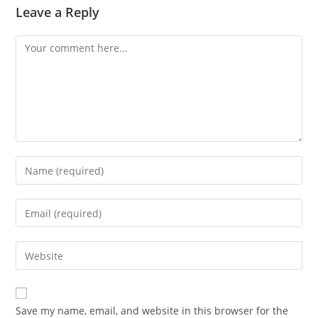
Leave a Reply
Comment
Enter
your
name
Enter
or
your
username
email
Enter
to
address
your
comment
to
website
comment
URL
Save my name, email, and website in this browser for the