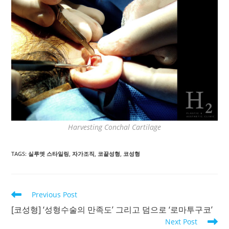
Harvesting Conchal Cartilage
TAGS
:
실루엣 스타일링
,
자가조직
,
코끝성형
,
코성형
Read
Previous Post
more
[코성형] ‘성형수술의 만족도’ 그리고 덤으로 ‘로마투구코’
articles
Next Post