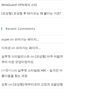
WireGuard: VPN계의 스타
[코성형] 코성형 후 테이프는 왜 붙이는 거죠?
Recent Comments
xupei
on
쉬어가는 페이지…
이재권
on
쉬어가는 페이지…
실루엣 스타일리스트
on
[코성형] 아주 어릴적
부터 이런 모양이었어요
(ㅇⓞㅇ)
on
실루엣 스타일링 ABC – 숨겨진 아
름다움을 찾는 과정
성희
on
[코성형] 매부리코의 교정과 코끝성형