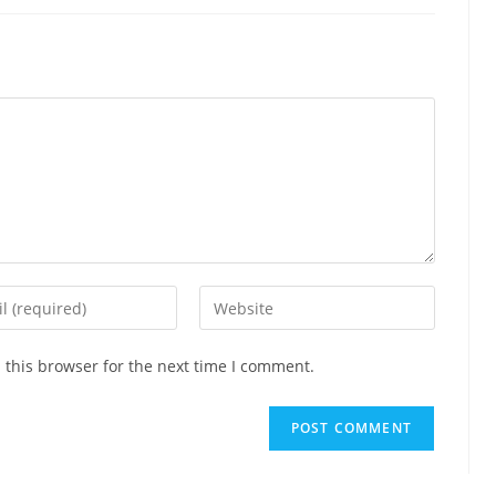
Enter
your
website
 this browser for the next time I comment.
ss
URL
(optional)
ent