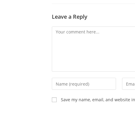
Leave a Reply
Comment
Enter
Enter
your
your
name
email
Save my name, email, and website in
or
addre
username
to
to
comm
comment