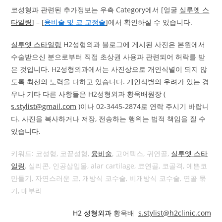
코성형과 관련된 추가정보는 우측 Category에서 [얼굴
실루엣 스
타일링
] – [
융비술 및 코 교정술
]에서 확인하실 수 있습니다.
실루엣 스타일링
H2성형외과 블로그에 게시된 사진은 본원에서
수술받으신 분으로부터 직접 초상권 사용과 관련되어 허락를 받
은 것입니다. H2성형외과에서는 사진상으로 개인식별이 되지 않
도록 최선의 노력을 다하고 있습니다. 개인식별의 우려가 있는 경
우나 기타 다른 사항들은 H2성형외과 황욱배원장 (
s.stylist@gmail.com
)이나 02-3445-2874로 연락 주시기 바랍니
다. 사진을 복사하거나 저장, 전송하는 행위는 법적 책임을 질 수
있습니다.
키워드: 코성형, 코끝성형,
융비술
, 고어텍스, 귀연골,
실루엣 스타
일링
, 실리콘, 인공삽입물, alar cartilage, 코연골, 코골격, 예쁜코
만들기, 자연스러운 코, 개방식 코수술, 비개방식 코수술, 연골 묶
기, 매부리
H2 성형외과
황욱배
s.stylist@h2clinic.com