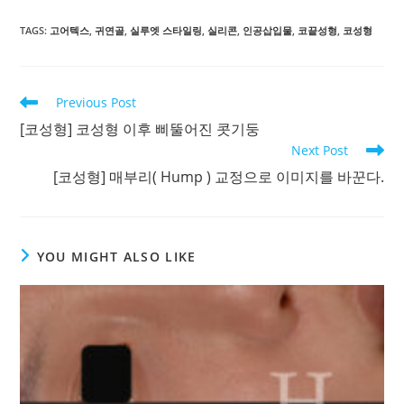
TAGS
:
고어텍스
,
귀연골
,
실루엣 스타일링
,
실리콘
,
인공삽입물
,
코끝성형
,
코성형
Read
Previous Post
more
[코성형] 코성형 이후 삐뚤어진 콧기둥
articles
Next Post
[코성형] 매부리( Hump ) 교정으로 이미지를 바꾼다.
YOU MIGHT ALSO LIKE