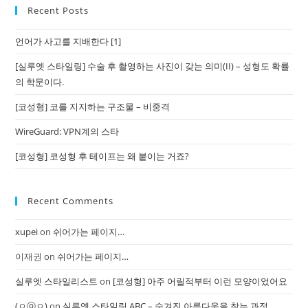
Recent Posts
언어가 사고를 지배한다 [1]
[실루엣 스타일링] 수술 후 촬영하는 사진이 갖는 의미(II) – 성형도 확률
의 학문이다.
[코성형] 코를 지지하는 구조물 – 비중격
WireGuard: VPN계의 스타
[코성형] 코성형 후 테이프는 왜 붙이는 거죠?
Recent Comments
xupei
on
쉬어가는 페이지…
이재권
on
쉬어가는 페이지…
실루엣 스타일리스트
on
[코성형] 아주 어릴적부터 이런 모양이었어요
(ㅇⓞㅇ)
on
실루엣 스타일링 ABC – 숨겨진 아름다움을 찾는 과정