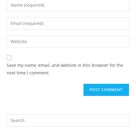
Enter
your
name
Enter
or
your
username
email
Enter
to
address
your
comment
to
website
comment
URL
Save my name, email, and website in this browser for the
(optional)
next time I comment.