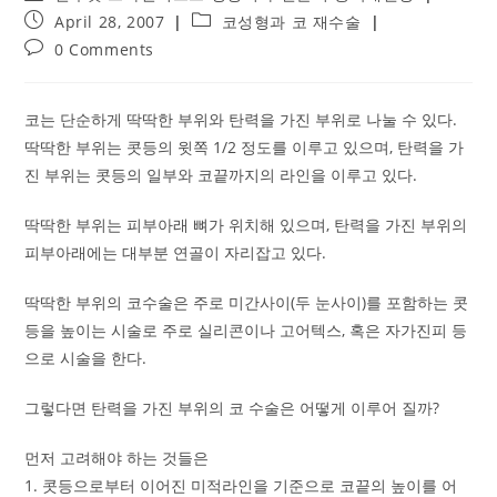
author:
Post
Post
April 28, 2007
코성형과 코 재수술
published:
category:
Post
0 Comments
comments:
코는 단순하게 딱딱한 부위와 탄력을 가진 부위로 나눌 수 있다.
딱딱한 부위는 콧등의 윗쪽 1/2 정도를 이루고 있으며, 탄력을 가
진 부위는 콧등의 일부와 코끝까지의 라인을 이루고 있다.
딱딱한 부위는 피부아래 뼈가 위치해 있으며, 탄력을 가진 부위의
피부아래에는 대부분 연골이 자리잡고 있다.
딱딱한 부위의 코수술은 주로 미간사이(두 눈사이)를 포함하는 콧
등을 높이는 시술로 주로 실리콘이나 고어텍스, 혹은 자가진피 등
으로 시술을 한다.
그렇다면 탄력을 가진 부위의 코 수술은 어떻게 이루어 질까?
먼저 고려해야 하는 것들은
1. 콧등으로부터 이어진 미적라인을 기준으로 코끝의 높이를 어