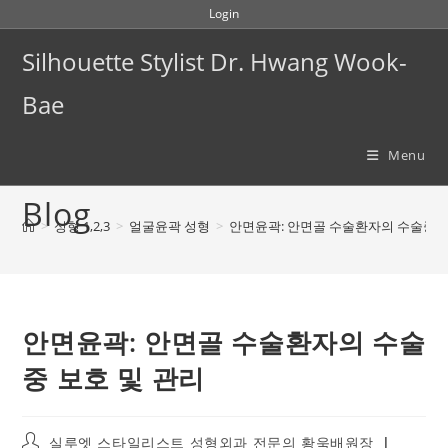
Skip
Login
to
Silhouette Stylist Dr. Hwang Wook-
content
Bae
Menu
Blog
>
성형 1,2,3
>
얼굴윤곽 성형
>
안면윤곽: 안면골 수술환자의 수술중 보
안면윤곽: 안면골 수술환자의 수술
중 보호 및 관리
Post
실루엣 스타일리스트 성형외과 전문의 황욱배원장