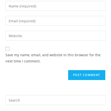
Enter
your
name
Enter
or
your
username
email
Enter
to
address
your
comment
to
website
comment
URL
Save my name, email, and website in this browser for the
(optional)
next time I comment.