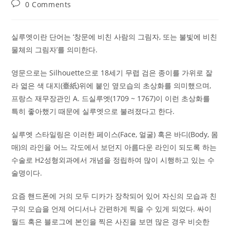
published:
category:
Post
0 Comments
comments:
실루엣이란 단어는 ‘창문에 비친 사람의 그림자, 또는 불빛에 비친
물체의 그림자’를 의미한다.
영문으로는 Silhouette으로 18세기 무렵 검은 종이를 가위로 잘
라 엷은 색 대지(臺紙)위에 붙인 옆모습의 초상화를 의미했으며,
프랑스 재무장관인 A. 드실루엣(1709 ~ 1767)이 이런 초상화를
특히 좋아했기 때문에 실루엣으로 불려졌다고 한다.
실루엣 스타일링은 이러한 페이스(Face, 얼굴) 혹은 바디(Body, 몸
매)의 라인을 어느 각도에서 보던지 아름다운 라인이 되도록 하는
수술로 H2성형외과에서 개념을 정립하여 많이 시행하고 있는 수
술명이다.
요즘 핸드폰에 거의 모두 디카가 장착되어 있어 자신의 모습과 친
구의 모습을 언제 어디서나 간편하게 찍을 수 있게 되었다. 싸이
월드 혹은 블로그에 본인을 찍은 사진을 보면 많은 경우 비슷한