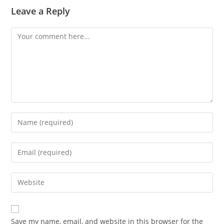
Leave a Reply
Comment
Enter
your
name
Enter
or
your
username
email
Enter
to
address
your
comment
to
website
comment
URL
Save my name, email, and website in this browser for the