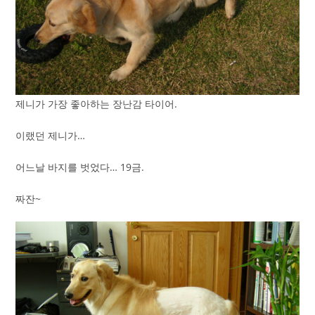
제니가 가장 좋아하는 장난감 타이어.
이랬던 제니가…
어느날 바지를 벗었다… 19금.
짜잔~