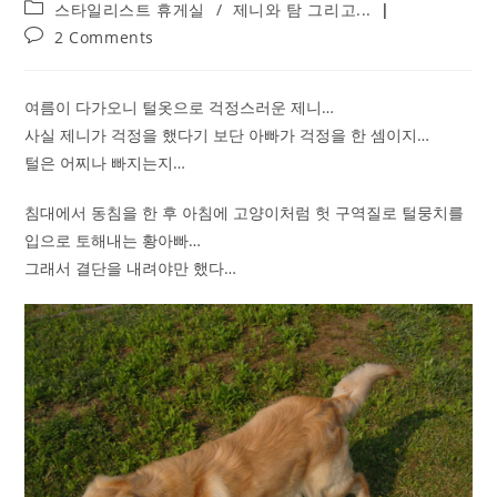
published:
Post
스타일리스트 휴게실
/
제니와 탐 그리고...
category:
Post
2 Comments
comments:
여름이 다가오니 털옷으로 걱정스러운 제니…
사실 제니가 걱정을 했다기 보단 아빠가 걱정을 한 셈이지…
털은 어찌나 빠지는지…
침대에서 동침을 한 후 아침에 고양이처럼 헛 구역질로 털뭉치를
입으로 토해내는 황아빠…
그래서 결단을 내려야만 했다…