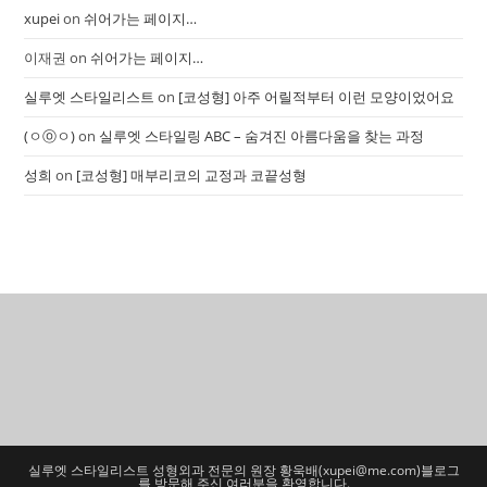
xupei
on
쉬어가는 페이지…
이재권
on
쉬어가는 페이지…
실루엣 스타일리스트
on
[코성형] 아주 어릴적부터 이런 모양이었어요
(ㅇⓞㅇ)
on
실루엣 스타일링 ABC – 숨겨진 아름다움을 찾는 과정
성희
on
[코성형] 매부리코의 교정과 코끝성형
실루엣 스타일리스트 성형외과 전문의 원장 황욱배(
xupei@me.com
)블로그
를 방문해 주신 여러분을 환영합니다.