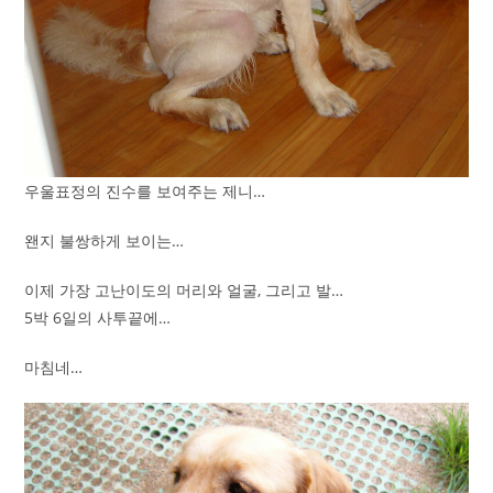
우울표정의 진수를 보여주는 제니…
왠지 불쌍하게 보이는…
이제 가장 고난이도의 머리와 얼굴, 그리고 발…
5박 6일의 사투끝에…
마침네…