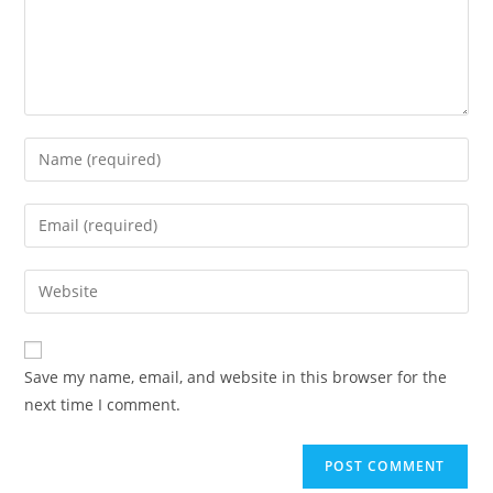
Enter
your
name
Enter
or
your
username
email
Enter
to
address
your
comment
to
website
comment
URL
Save my name, email, and website in this browser for the
(optional)
next time I comment.