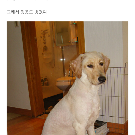
그래서 윗옷도 벗겼다…