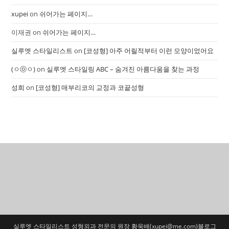
xupei
on
쉬어가는 페이지…
이재권
on
쉬어가는 페이지…
실루엣 스타일리스트
on
[코성형] 아주 어릴적부터 이런 모양이었어요
(ㅇⓞㅇ)
on
실루엣 스타일링 ABC – 숨겨진 아름다움을 찾는 과정
성희
on
[코성형] 매부리코의 교정과 코끝성형
실루엣 스타일리스트 성형외과 전문의 원장 황욱배(
xupei@me.com
)블로그