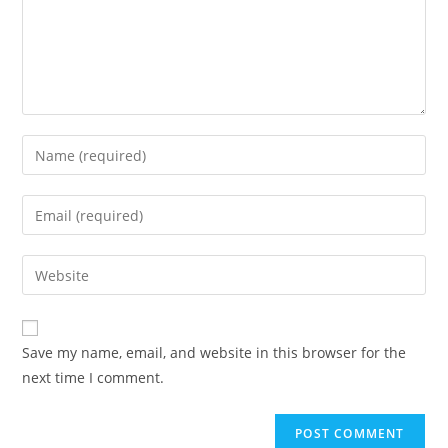
Enter
your
name
Enter
or
your
username
email
Enter
to
address
your
comment
to
website
comment
URL
Save my name, email, and website in this browser for the
(optional)
next time I comment.