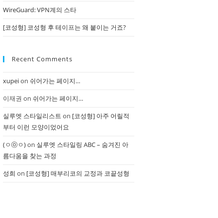
WireGuard: VPN계의 스타
[코성형] 코성형 후 테이프는 왜 붙이는 거죠?
Recent Comments
xupei
on
쉬어가는 페이지…
이재권
on
쉬어가는 페이지…
실루엣 스타일리스트
on
[코성형] 아주 어릴적
부터 이런 모양이었어요
(ㅇⓞㅇ)
on
실루엣 스타일링 ABC – 숨겨진 아
름다움을 찾는 과정
성희
on
[코성형] 매부리코의 교정과 코끝성형