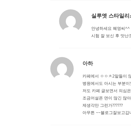
실루엣 스타일리
안녕하세요 혜영씨^^
시험 잘 보신 후 맛난
아하
카페에서 ㅇㅇㅊ2말들이 
병원에서도 아시는 부분이였군요
저도 카페 글보면서 의심
조금어설픈 면이 많긴 많아보
제생각만 그런가??????
아무튼 ~~블로그잘보고갑