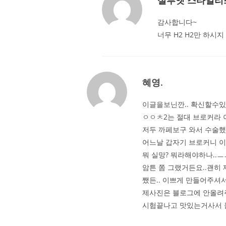
감사합니다~
너무 H2 H2만 하시
혜영.
이글을보닌깐.. 확신할수있
ㅇㅇㅊ2는 절대 브로커라 
저두 까페보구 와서 수술
어느날 갑자기 브로커니 이
뭐 실망? 뭐라해야하나..ㅡㅡ
암튼 쫌 그랬거든요..괜히
쨌든.. 이쁘게 만들어주셔서
제사진은 블로그에 안올려주시
시험끝나고 맛있는거사서 