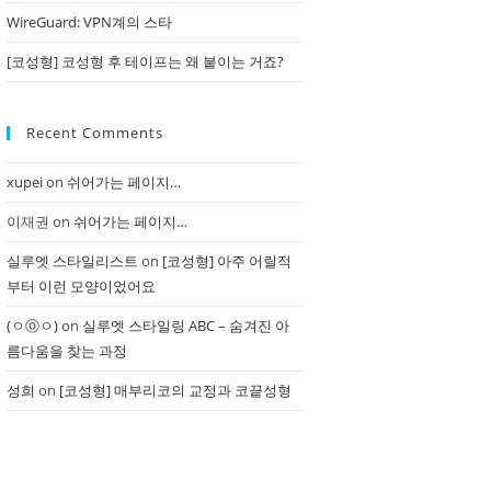
WireGuard: VPN계의 스타
[코성형] 코성형 후 테이프는 왜 붙이는 거죠?
Recent Comments
xupei
on
쉬어가는 페이지…
이재권
on
쉬어가는 페이지…
실루엣 스타일리스트
on
[코성형] 아주 어릴적
부터 이런 모양이었어요
(ㅇⓞㅇ)
on
실루엣 스타일링 ABC – 숨겨진 아
름다움을 찾는 과정
성희
on
[코성형] 매부리코의 교정과 코끝성형