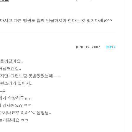
지 마시고 다른 병원도 함께 언급하셔야 한다는 것 잊지마세요^^
JUNE 19, 2007
REPLY
을꺼같아요..
아닐꺼란걸..
했지만..그런느낌 못받았었는데ㅡㅡ
런소리가 있어서..
;;
 제가 속상하구ㅠㅠ
 감사해요?? ㅋㅋ
나요?? ㅎㅎ^^;; 원장님..
놀러갈께요 ㅎㅎ