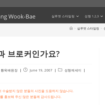
Hwang Wook-Bae
실루엣 스타일링
성형 1,2,3
>
실루엣 스타일링
>
과 브로커인가요?
Post
Post
 황욱배원장
June 19, 2007
성형에세이
published:
category:
 수술받지 않은 분들의 사진을 도용하지 않습니다.
를 홍보해 주신 많은 분들께 감사드립니다.