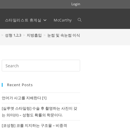
Login
스타일리스트 휴게실
McCarthy
Toggle
>
성형 1,2,3
>
지방흡입
>
눈썹 및 속눈썹 이식
website
search
Recent Posts
언어가 사고를 지배한다 [1]
[실루엣 스타일링] 수술 후 촬영하는 사진이 갖
는 의미(II) – 성형도 확률의 학문이다.
[코성형] 코를 지지하는 구조물 – 비중격