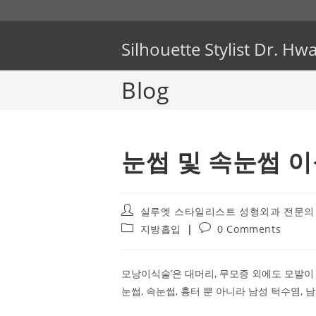
Skip
to
content
Silhouette Stylist Dr. 
Blog
눈썹 및 속눈썹 
Post
실루엣 스타일리스트 성형외과 전문의
author:
Post
Post
지방흡입
0 Comments
category:
comments:
모낭이식술’은 대머리, 무모증 외에도 모발이
눈썹, 속눈썹, 흉터 뿐 아니라 남성 턱수염,