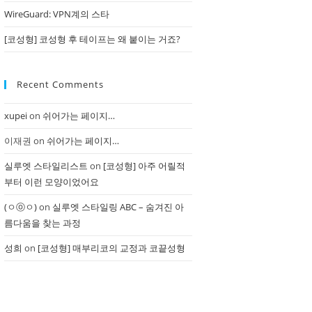
WireGuard: VPN계의 스타
[코성형] 코성형 후 테이프는 왜 붙이는 거죠?
Recent Comments
xupei
on
쉬어가는 페이지…
이재권
on
쉬어가는 페이지…
실루엣 스타일리스트
on
[코성형] 아주 어릴적
부터 이런 모양이었어요
(ㅇⓞㅇ)
on
실루엣 스타일링 ABC – 숨겨진 아
름다움을 찾는 과정
성희
on
[코성형] 매부리코의 교정과 코끝성형