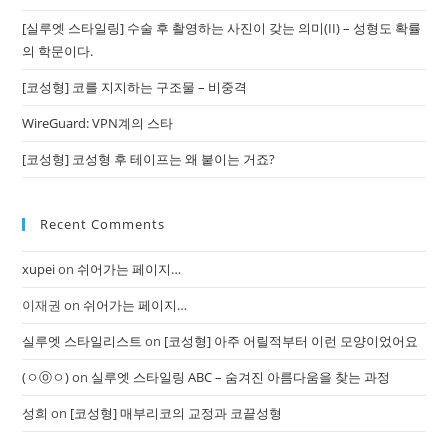
[실루엣 스타일링] 수술 후 촬영하는 사진이 갖는 의미(II) – 성형도 확률
의 학문이다.
[코성형] 코를 지지하는 구조물 – 비중격
WireGuard: VPN계의 스타
[코성형] 코성형 후 테이프는 왜 붙이는 거죠?
Recent Comments
xupei
on
쉬어가는 페이지…
이재권
on
쉬어가는 페이지…
실루엣 스타일리스트
on
[코성형] 아주 어릴적부터 이런 모양이었어요
(ㅇⓞㅇ)
on
실루엣 스타일링 ABC – 숨겨진 아름다움을 찾는 과정
성희
on
[코성형] 매부리코의 교정과 코끝성형