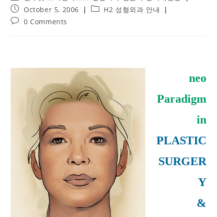
author:
Post
Post
October 5, 2006
H2 성형외과 안내
published:
category:
Post
0 Comments
comments:
neo
Paradigm
in
PLASTIC
SURGER
Y
&