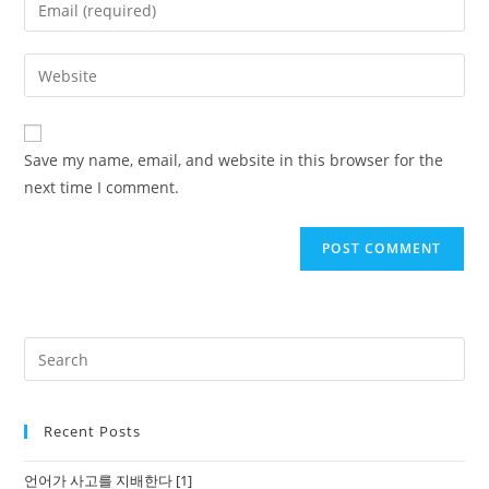
Enter
or
your
username
email
Enter
to
address
your
comment
to
website
comment
URL
Save my name, email, and website in this browser for the
(optional)
next time I comment.
Recent Posts
언어가 사고를 지배한다 [1]