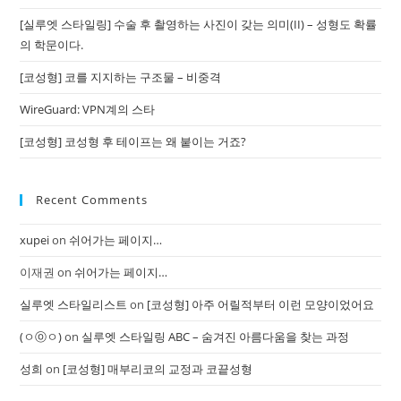
[실루엣 스타일링] 수술 후 촬영하는 사진이 갖는 의미(II) – 성형도 확률
의 학문이다.
[코성형] 코를 지지하는 구조물 – 비중격
WireGuard: VPN계의 스타
[코성형] 코성형 후 테이프는 왜 붙이는 거죠?
Recent Comments
xupei
on
쉬어가는 페이지…
이재권
on
쉬어가는 페이지…
실루엣 스타일리스트
on
[코성형] 아주 어릴적부터 이런 모양이었어요
(ㅇⓞㅇ)
on
실루엣 스타일링 ABC – 숨겨진 아름다움을 찾는 과정
성희
on
[코성형] 매부리코의 교정과 코끝성형