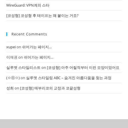
WireGuard: VPN계의 스타
[코성형] 코성형 후 테이프는 왜 붙이는 거죠?
Recent Comments
xupei
on
쉬어가는 페이지…
이재권
on
쉬어가는 페이지…
실루엣 스타일리스트
on
[코성형] 아주 어릴적부터 이런 모양이었어요
(ㅇⓞㅇ)
on
실루엣 스타일링 ABC – 숨겨진 아름다움을 찾는 과정
성희
on
[코성형] 매부리코의 교정과 코끝성형