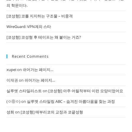
의 학문이다.
[코성형] 코를 지지하는 구조물 – 비중격
WireGuard: VPN계의 스타
[코성형] 코성형 후 테이프는 왜 붙이는 거죠?
Recent Comments
xupei
on
쉬어가는 페이지…
이재권
on
쉬어가는 페이지…
실루엣 스타일리스트
on
[코성형] 아주 어릴적부터 이런 모양이었어요
(ㅇⓞㅇ)
on
실루엣 스타일링 ABC – 숨겨진 아름다움을 찾는 과정
성희
on
[코성형] 매부리코의 교정과 코끝성형