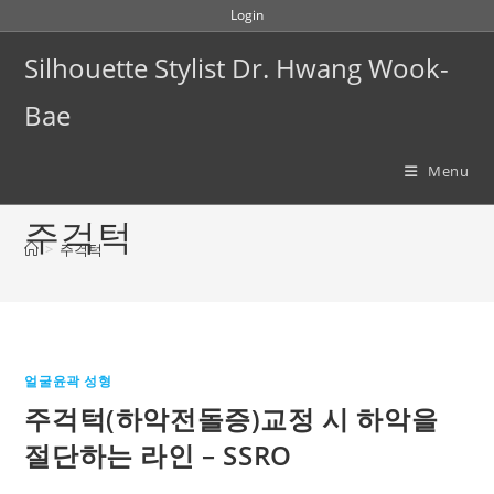
Skip
Login
to
Silhouette Stylist Dr. Hwang Wook-
content
Bae
Menu
주걱턱
>
주걱턱
얼굴윤곽 성형
주걱턱(하악전돌증)교정 시 하악을
절단하는 라인 – SSRO