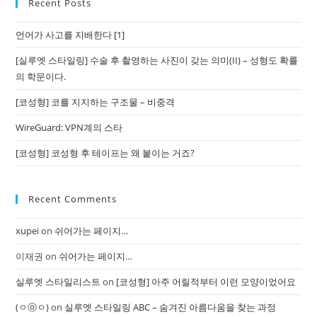
Recent Posts
언어가 사고를 지배한다 [1]
[실루엣 스타일링] 수술 후 촬영하는 사진이 갖는 의미(II) – 성형도 확률
의 학문이다.
[코성형] 코를 지지하는 구조물 – 비중격
WireGuard: VPN계의 스타
[코성형] 코성형 후 테이프는 왜 붙이는 거죠?
Recent Comments
xupei
on
쉬어가는 페이지…
이재권
on
쉬어가는 페이지…
실루엣 스타일리스트
on
[코성형] 아주 어릴적부터 이런 모양이었어요
(ㅇⓞㅇ)
on
실루엣 스타일링 ABC – 숨겨진 아름다움을 찾는 과정