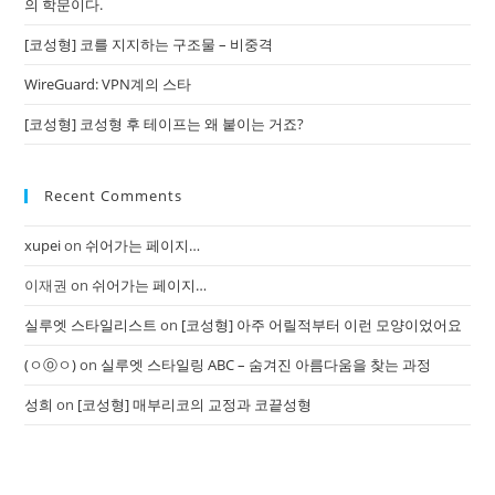
의 학문이다.
[코성형] 코를 지지하는 구조물 – 비중격
WireGuard: VPN계의 스타
[코성형] 코성형 후 테이프는 왜 붙이는 거죠?
Recent Comments
xupei
on
쉬어가는 페이지…
이재권
on
쉬어가는 페이지…
실루엣 스타일리스트
on
[코성형] 아주 어릴적부터 이런 모양이었어요
(ㅇⓞㅇ)
on
실루엣 스타일링 ABC – 숨겨진 아름다움을 찾는 과정
성희
on
[코성형] 매부리코의 교정과 코끝성형