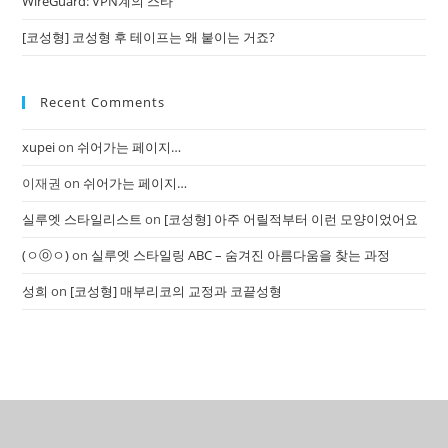
WireGuard: VPN계의 스타
[코성형] 코성형 후 테이프는 왜 붙이는 거죠?
Recent Comments
xupei
on
쉬어가는 페이지…
이재권
on
쉬어가는 페이지…
실루엣 스타일리스트
on
[코성형] 아주 어릴적부터 이런 모양이었어요
(ㅇⓞㅇ)
on
실루엣 스타일링 ABC – 숨겨진 아름다움을 찾는 과정
성희
on
[코성형] 매부리코의 교정과 코끝성형