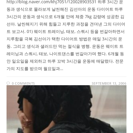
http://blog.naver.com/khj7051/120028903531 하루 3시간 운
동과 생식으로 몰라보게 날씬해진 김선아의 운동 다이어트 하루
3시간의 운동과 생식으로 6개월 만에 체중 7kg 감량에 성공한 김
선아. 날씬해지기 위해 힘들고 지루한 과정을 견뎌낸 그의 다이어
트 보고서. 01) 웨이트 트레이닝, 태보, 스쿼시 등을 번갈아하면서
지루함을 극복 김선아가 택한 다이어트 방법은 매일 3시간의 운
동. 그리고 생식과 샐러드만 먹는 절식을 병행. 운동은 웨이트 트
레이닝과 스쿼시, 태보, 나이트댄스를 번갈아가며 했다. 6개월 동
안 일요일을 제외하고 하루 꼬박 3시간을 운동에 매달렸다. 전문
가의 지도를 받으며 월요일과…
0 COMMENTS
SEPTEMBER 13, 2006