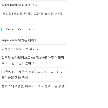
WireGuard: VPN계의 스타
[코성형] 코성형 후 테이프는 왜 붙이는 거죠?
Recent Comments
xupei
on
쉬어가는 페이지…
이재권
on
쉬어가는 페이지…
실루엣 스타일리스트
on
[코성형] 아주 어릴적
부터 이런 모양이었어요
(ㅇⓞㅇ)
on
실루엣 스타일링 ABC – 숨겨진 아
름다움을 찾는 과정
성희
on
[코성형] 매부리코의 교정과 코끝성형