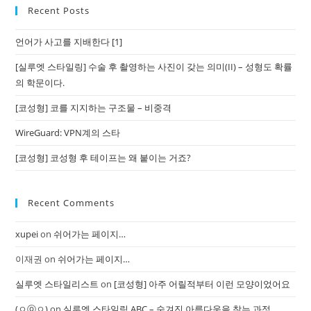
Recent Posts
언어가 사고를 지배한다 [1]
[실루엣 스타일링] 수술 후 촬영하는 사진이 갖는 의미(II) – 성형도 확률
의 학문이다.
[코성형] 코를 지지하는 구조물 – 비중격
WireGuard: VPN계의 스타
[코성형] 코성형 후 테이프는 왜 붙이는 거죠?
Recent Comments
xupei
on
쉬어가는 페이지…
이재권
on
쉬어가는 페이지…
실루엣 스타일리스트
on
[코성형] 아주 어릴적부터 이런 모양이었어요
(ㅇⓞㅇ)
on
실루엣 스타일링 ABC – 숨겨진 아름다움을 찾는 과정