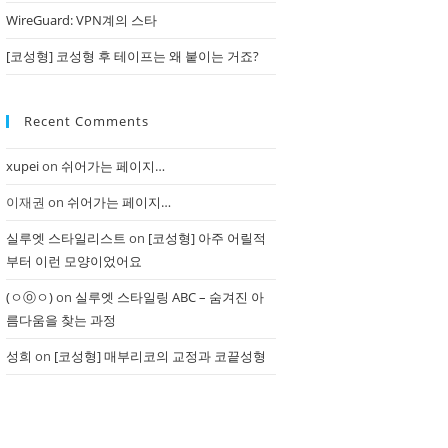
WireGuard: VPN계의 스타
[코성형] 코성형 후 테이프는 왜 붙이는 거죠?
Recent Comments
xupei
on
쉬어가는 페이지…
이재권
on
쉬어가는 페이지…
실루엣 스타일리스트
on
[코성형] 아주 어릴적
부터 이런 모양이었어요
(ㅇⓞㅇ)
on
실루엣 스타일링 ABC – 숨겨진 아
름다움을 찾는 과정
성희
on
[코성형] 매부리코의 교정과 코끝성형